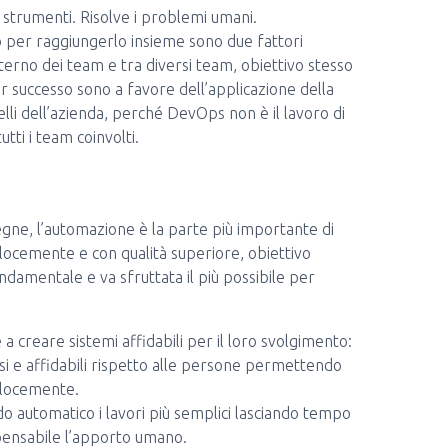
 strumenti. Risolve i problemi umani.
o per raggiungerlo insieme sono due fattori
nterno dei team e tra diversi team, obiettivo stesso
 successo sono a favore dell’applicazione della
ivelli dell’azienda, perché DevOps non è il lavoro di
utti i team coinvolti.
egne, l’automazione è la parte più importante di
elocemente e con qualità superiore, obiettivo
damentale e va sfruttata il più possibile per
e a creare sistemi affidabili per il loro svolgimento:
osi e affidabili rispetto alle persone permettendo
velocemente.
 automatico i lavori più semplici lasciando tempo
ispensabile l’apporto umano.