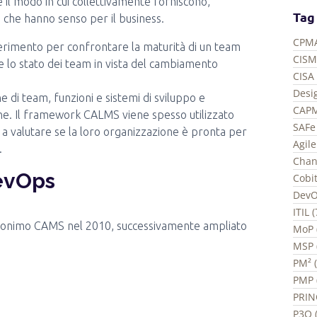
e il modo in cui collettivamente forniscono,
Tag
i che hanno senso per il business.
CPMA
erimento per confrontare la maturità di un team
CISM
e lo stato dei team in vista del cambiamento
CISA 
Desi
 di team, funzioni e sistemi di sviluppo e
CAPM
one. Il framework CALMS viene spesso utilizzato
SAFe 
a valutare se la loro organizzazione è pronta per
Agil
.
Chan
evOps
Cobit
DevO
ITIL 
cronimo CAMS nel 2010, successivamente ampliato
MoP 
MSP 
PM² 
PMP 
PRIN
P3O (