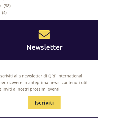
m (38)
 (4)
Newsletter
Iscriviti alla newsletter di QRP International
per ricevere in anteprima news, contenuti utili
e inviti ai nostri prossimi eventi.
Iscriviti