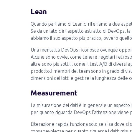
Lean
Quando parliamo di Lean ci riferiamo a due aspet
Se da un lato c’è l’aspetto astratto di DevOps, la 
abbiamo il suo aspetto più pratico, ovvero quell
Una mentalità DevOps riconosce ovunque opport
Alcune sono ovvie, come tenere regolari retrosp
altre sono più sottili, come il test A/B di diversi
prodotto.I membri del team sono in grado di visual
dimensioni dei lotti e gestire la lunghezza delle 
Measurement
La misurazione dei dati è in generale un aspetto
per quanto riguarda DevOps l’attenzione viene 
L’iterazione rapida funziona solo se si sa dove s
consapevolezza per quanto riguarda i dati: misura