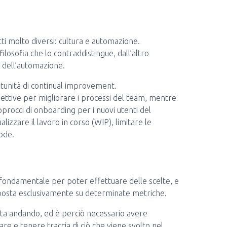
ti molto diversi: cultura e automazione.
filosofia che lo contraddistingue, dall’altro
o dell’automazione.
unità di continual improvement.
ettive per migliorare i processi del team, mentre
 approcci di onboarding per i nuovi utenti del
izzare il lavoro in corso (WIP), limitare le
code.
 fondamentale per poter effettuare delle scelte, e
posta esclusivamente su determinate metriche.
i sta andando, ed è perciò necessario avere
re e tenere traccia di ciò che viene svolto nel