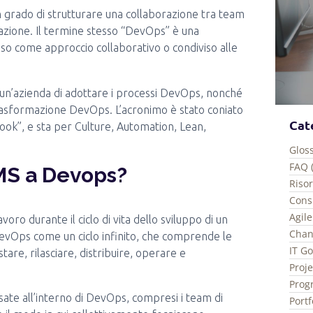
 grado di strutturare una collaborazione tra team
zazione. Il termine stesso “DevOps” è una
o come approccio collaborativo o condiviso alle
 un’azienda di adottare i processi DevOps, nonché
rasformazione DevOps. L’acronimo è stato coniato
Cat
k”, e sta per Culture, Automation, Lean,
Gloss
FAQ 
MS a Devops?
Riso
Consi
Agile
oro durante il ciclo di vita dello sviluppo di un
Chan
evOps come un ciclo infinito, che comprende le
IT G
stare, rilasciare, distribuire, operare e
Proj
Prog
ate all’interno di DevOps, compresi i team di
Port