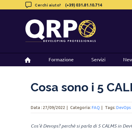
Skip
(+39) 031.81.10.714
(+39) 031.81.10.714
Cerchi aiuto?
Cerchi aiuto?
to
content
Formazione
Formazione
Servizi
Servizi
New
New
Cosa sono i 5 CA
Data : 27/09/2022
|
Categoria:
FAQ
|
Tags
:
DevOps
Cos’è Devops? perchè si parla di 5 CALMS in Dev