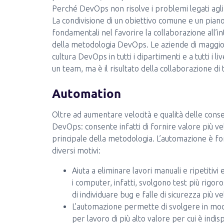
Perché DevOps non risolve i problemi legati agli
La condivisione di un obiettivo comune e un pian
fondamentali nel favorire la collaborazione all’i
della metodologia DevOps. Le aziende di maggior
cultura DevOps in tutti i dipartimenti e a tutti i l
un team, ma è il risultato della collaborazione di t
Automation
Oltre ad aumentare velocità e qualità delle cons
DevOps: consente infatti di fornire valore più v
principale della metodologia. L’automazione è fon
diversi motivi:
Aiuta a eliminare lavori manuali e ripetitivi 
i computer, infatti, svolgono test più rigor
di individuare bug e falle di sicurezza più 
L’automazione permette di svolgere in modo
per lavoro di più alto valore per cui è ind