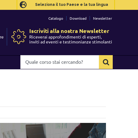
Seleziona il tuo Paese e la tua lingua
Seleziona il tuo Paese e la tua lingua
Catalogo
Catalogo
Download
Download
Newsletter
Newsletter
Iscriviti alla nostra Newsletter
Iscriviti alla nostra Newsletter
re
re
Riceverai approfondimenti di esperti,
Riceverai approfondimenti di esperti,
I
I
inviti ad eventi e testimonianze stimolanti
inviti ad eventi e testimonianze stimolanti
Quale
Quale
corso
corso
stai
stai
cercando?
cercando?