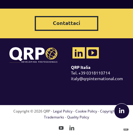
Contattaci
QRP Italia
Tel. +39 0318110714
italy@qrpinternational.com
Copyright ©
2026 QRP -
Legal Policy
-
Cookie Policy
-
Copyright &
Trademarks
-
Quality Policy
YouTube
LinkedIn