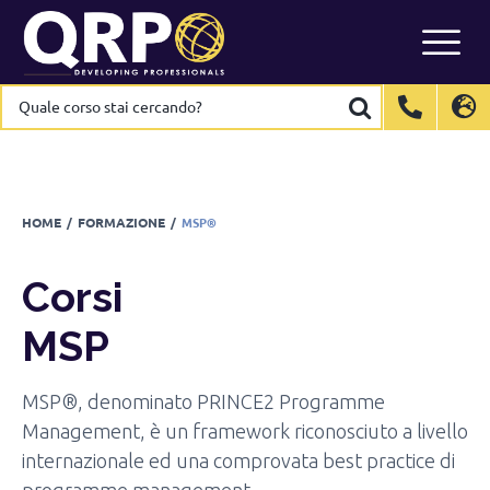
Corsi
MSP
Skip
to
CONTATTACI PER INFORMAZIONI
content
Quale
Quale
corso
corso
stai
stai
International
International
EN
EN
cercando?
cercando?
Belgium
Belgium
EN
EN
FR
FR
NL
NL
France
France
FR
FR
HOME
/
FORMAZIONE
/
MSP®
Italy
Italy
IT
IT
Luxembourg
Luxembourg
EN
EN
FR
FR
Corsi
Spain
Spain
ES
ES
MSP
Switzerland
Switzerland
DE
DE
EN
EN
FR
FR
Netherlands
Netherlands
NL
NL
MSP®, denominato PRINCE2 Programme
Management, è un framework riconosciuto a livello
internazionale ed una comprovata best practice di