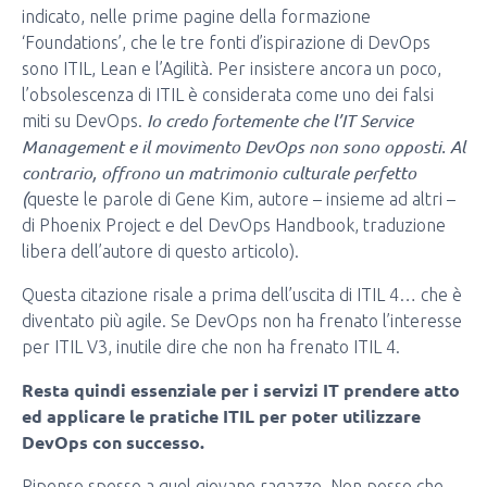
indicato, nelle prime pagine della formazione
‘Foundations’, che le tre fonti d’ispirazione di DevOps
sono ITIL, Lean e l’Agilità. Per insistere ancora un poco,
l’obsolescenza di ITIL è considerata come uno dei falsi
Io credo fortemente che l’IT Service
miti su DevOps.
Management e il movimento DevOps non sono opposti. Al
contrario, offrono un matrimonio culturale perfetto
(
queste le parole di Gene Kim, autore – insieme ad altri –
di Phoenix Project e del DevOps Handbook, traduzione
libera dell’autore di questo articolo).
Questa citazione risale a prima dell’uscita di ITIL 4… che è
diventato più agile. Se DevOps non ha frenato l’interesse
per ITIL V3, inutile dire che non ha frenato ITIL 4.
Resta quindi essenziale per i servizi IT prendere atto
ed applicare le pratiche ITIL per poter utilizzare
DevOps con successo.
Ripenso spesso a quel giovane ragazzo. Non posso che