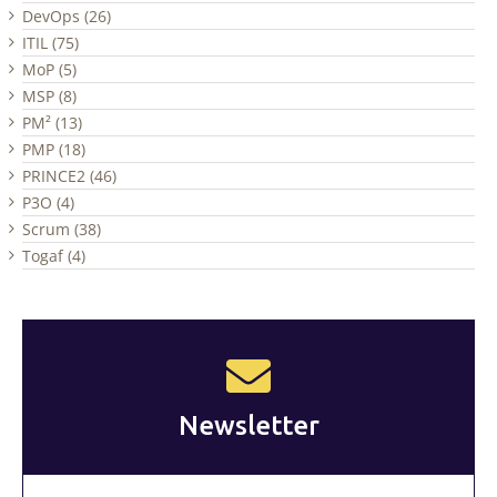
DevOps (26)
ITIL (75)
MoP (5)
MSP (8)
PM² (13)
PMP (18)
PRINCE2 (46)
P3O (4)
Scrum (38)
Togaf (4)
Newsletter