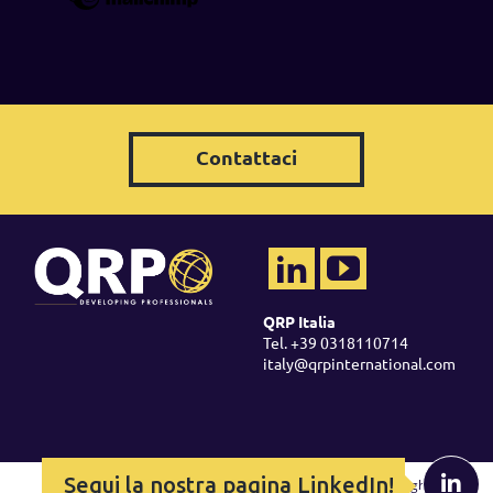
Contattaci
QRP Italia
Tel. +39 0318110714
italy@qrpinternational.com
Segui la nostra pagina LinkedIn!
Copyright ©
2026 QRP -
Legal Policy
-
Cookie Policy
-
Copyright &