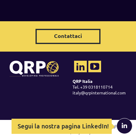
Contattaci
QRP Italia
Tel. +39 0318110714
italy@qrpinternational.com
Segui la nostra pagina LinkedIn!
Copyright ©
2026 QRP -
Legal Policy
-
Cookie Policy
-
Copyright &
Trademarks
-
Quality Policy