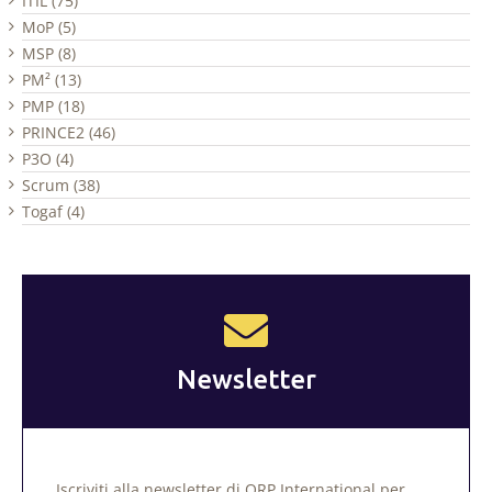
ITIL (75)
MoP (5)
MSP (8)
PM² (13)
PMP (18)
PRINCE2 (46)
P3O (4)
Scrum (38)
Togaf (4)
Newsletter
Iscriviti alla newsletter di QRP International per