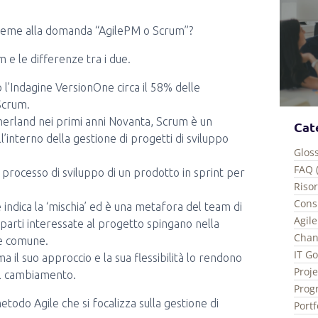
nsieme alla domanda “AgilePM o Scrum”?
 e le differenze tra i due.
 l’Indagine VersionOne circa il 58% delle
Scrum.
erland nei primi anni Novanta, Scrum è un
Cat
’interno della gestione di progetti di sviluppo
Gloss
FAQ 
l processo di sviluppo di un prodotto in sprint per
Riso
Consi
indica la ‘mischia’ ed è una metafora del team di
Agile
 parti interessate al progetto spingano nella
Chan
le comune.
IT G
 il suo approccio e la sua flessibilità lo rendono
Proj
nel cambiamento.
Prog
todo Agile che si focalizza sulla gestione di
Port