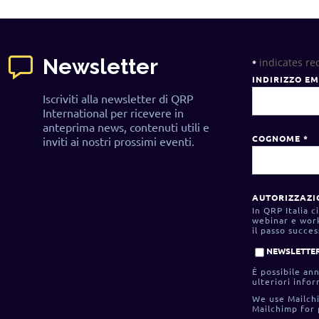
Newsletter
indicates re
*
INDIRIZZO E
Iscriviti alla newsletter di QRP
International per ricevere in
anteprima news, contenuti utili e
COGNOME
*
inviti ai nostri prossimi eventi.
AUTORIZZAZI
In QRP Italia 
webinar e work
il passo succe
NEWSLETTER
È possibile ann
ulteriori infor
We use Mailchi
Mailchimp for