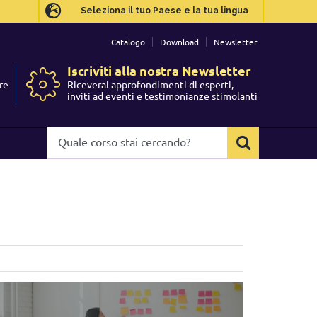
Seleziona il tuo Paese e la tua lingua
Seleziona il tuo Paese e la tua lingua
Catalogo
Catalogo
Download
Download
Newsletter
Newsletter
Iscriviti alla nostra Newsletter
Iscriviti alla nostra Newsletter
re
re
Riceverai approfondimenti di esperti,
Riceverai approfondimenti di esperti,
I
I
inviti ad eventi e testimonianze stimolanti
inviti ad eventi e testimonianze stimolanti
Quale
Quale
corso
corso
stai
stai
cercando?
cercando?