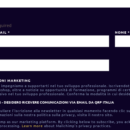
quired
MAIL
*
NOME
*
ONI MARKETING
ci impegniamo a supportarti nel tuo sviluppo professionale. Iscrivendot
shop, oltre a notizie su opportunità di formazione, programmi di cert
ssivo nel tuo sviluppo professionale. Conferma la modalità in cui deside
 - DESIDERO RICEVERE COMUNICAZIONI VIA EMAIL DA QRP ITALIA
ullare l'iscrizione alla newsletter in qualsiasi momento facendo clic su
mazioni sulla nostra politica sulla privacy, visita il nostro sito.
mp as our marketing platform. By clicking below to subscribe, you ac
 processing.
Learn more
about Mailchimp's privacy practices.