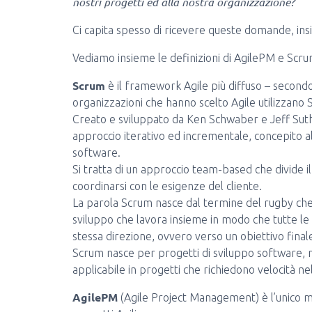
nostri progetti ed alla nostra organizzazione?
Ci capita spesso di ricevere queste domande, i
Vediamo insieme le definizioni di AgilePM e Scrum
Scrum
è il framework Agile più diffuso – secondo
organizzazioni che hanno scelto Agile utilizzano 
Creato e sviluppato da Ken Schwaber e Jeff Suth
approccio iterativo ed incrementale, concepito all
software.
Si tratta di un approccio team-based che divide i
coordinarsi con le esigenze del cliente.
La parola Scrum nasce dal termine del rugby che 
sviluppo che lavora insieme in modo che tutte le
stessa direzione, ovvero verso un obiettivo fina
Scrum nasce per progetti di sviluppo software, ma
applicabile in progetti che richiedono velocità 
AgilePM
(Agile Project Management) è l’unico me