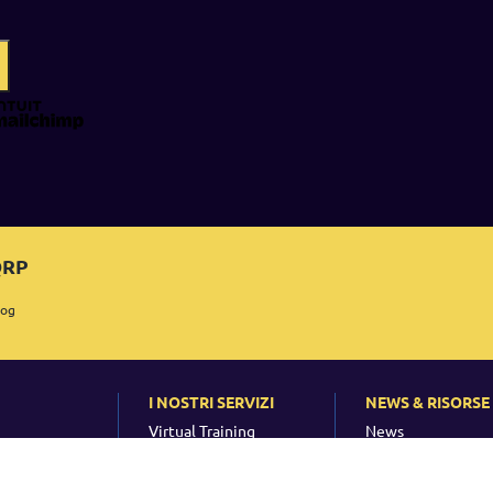
 QRP
log
I NOSTRI SERVIZI
NEWS & RISORSE
Virtual Training
News
ne
Corsi in Aula
Eventi
RP
Formazione Aziendale
Download