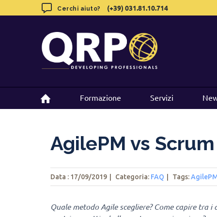
Skip
(+39) 031.81.10.714
(+39) 031.81.10.714
Cerchi aiuto?
Cerchi aiuto?
to
content
Formazione
Formazione
Servizi
Servizi
New
New
AgilePM vs Scrum
Data : 17/09/2019
|
Categoria:
FAQ
|
Tags
:
AgileP
Quale metodo Agile scegliere? Come capire tra i d