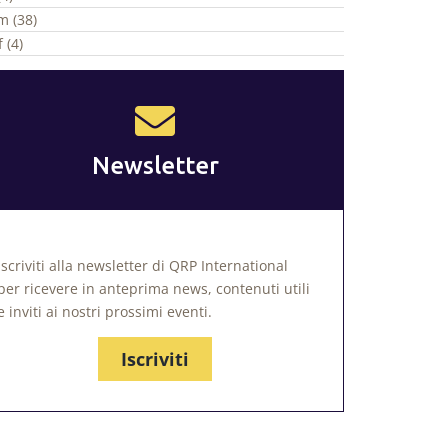
m (38)
 (4)
Newsletter
Iscriviti alla newsletter di QRP International
per ricevere in anteprima news, contenuti utili
e inviti ai nostri prossimi eventi.
Iscriviti