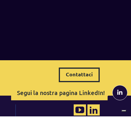
Contattaci
Segui la nostra pagina LinkedIn!
QRP Italia
Tel. +39 0318110714