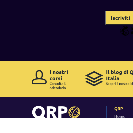
I nostri
Il blog di
corsi
Italia
Consulta il
Scopri il nostro b
calendario
QRP
Home
Formazio
Perché Q