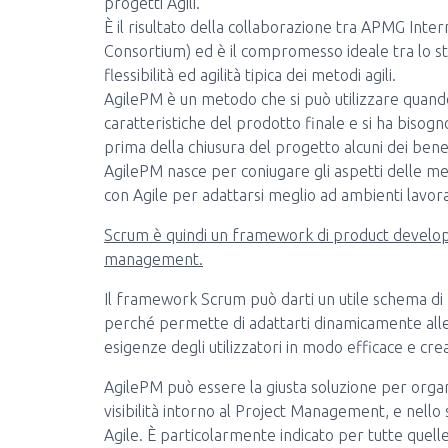
progetti Agili.
È il risultato della collaborazione tra APMG Int
Consortium) ed è il compromesso ideale tra lo s
flessibilità ed agilità tipica dei metodi agili.
AgilePM è un metodo che si può utilizzare quando
caratteristiche del prodotto finale e si ha bisog
prima della chiusura del progetto alcuni dei bene
AgilePM nasce per coniugare gli aspetti delle me
con Agile per adattarsi meglio ad ambienti lavor
Scrum è quindi un framework di product develo
management.
Il framework Scrum può darti un utile schema di
perché permette di adattarti dinamicamente alle si
esigenze degli utilizzatori in modo efficace e crea
AgilePM può essere la giusta soluzione per organ
visibilità intorno al Project Management, e nell
Agile. È particolarmente indicato per tutte quelle