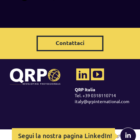
Contattaci
QRP Italia
Tel. +39 0318110714
italy@qrpinternational.com
Segui la nostra pagina LinkedIn!
Copyright ©
2026 QRP -
Legal Policy
-
Cookie Policy
-
Copyright &