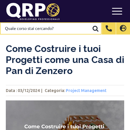
Skip
to
content
Quale
Quale
corso
corso
stai
stai
International
International
EN
EN
cercando?
cercando?
Belgium
Belgium
EN
EN
FR
FR
NL
NL
Come Costruire i tuoi
France
France
FR
FR
Progetti come una Casa di
Italy
Italy
IT
IT
Pan di Zenzero
Luxembourg
Luxembourg
EN
EN
FR
FR
Spain
Spain
ES
ES
Data : 03/12/2024
|
Categoria:
Project Management
Switzerland
Switzerland
DE
DE
EN
EN
FR
FR
Netherlands
Netherlands
NL
NL