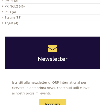
PMP (18)
PRINCE2 (46)
P3O (4)
Scrum (38)
Togaf (4)
Newsletter
Iscriviti alla newsletter di QRP International per
ricevere in anteprima news, contenuti utili e inviti
ai nostri prossimi eventi.
Iscriviti