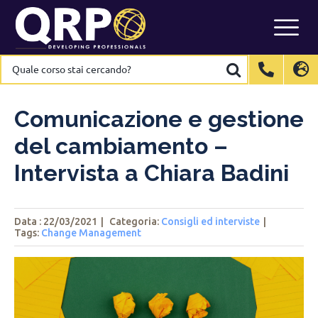
Skip
to
content
Quale
Quale
corso
corso
stai
stai
International
International
EN
EN
cercando?
cercando?
Belgium
Belgium
EN
EN
FR
FR
NL
NL
Comunicazione e gestione
France
France
FR
FR
del cambiamento –
Italy
Italy
IT
IT
Intervista a Chiara Badini
Luxembourg
Luxembourg
EN
EN
FR
FR
Spain
Spain
ES
ES
Data : 22/03/2021
|
Categoria:
Consigli ed interviste
|
Tags
:
Change Management
Switzerland
Switzerland
DE
DE
EN
EN
FR
FR
Netherlands
Netherlands
NL
NL