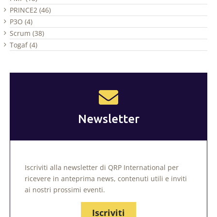
PRINCE2 (46)
P3O (4)
Scrum (38)
Togaf (4)
Newsletter
Iscriviti alla newsletter di QRP International per
ricevere in anteprima news, contenuti utili e inviti
ai nostri prossimi eventi.
Iscriviti