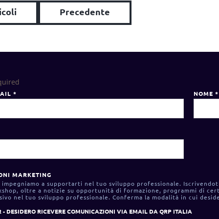
icoli
Precedente
quired
MAIL
*
NOME
*
ONI MARKETING
ci impegniamo a supportarti nel tuo sviluppo professionale. Iscrivendot
shop, oltre a notizie su opportunità di formazione, programmi di cert
ssivo nel tuo sviluppo professionale. Conferma la modalità in cui deside
 - DESIDERO RICEVERE COMUNICAZIONI VIA EMAIL DA QRP ITALIA