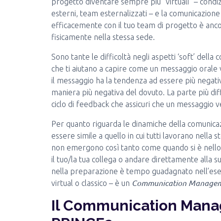
progetto diventare sempre più “virtuali” – condizio
esterni, team esternalizzati – e la comunicazion
efficacemente con il tuo team di progetto è anco
fisicamente nella stessa sede.
Sono tante le difficoltà negli aspetti ‘soft’ della
che ti aiutano a capire come un messaggio orale v
il messaggio ha la tendenza ad essere più negativ
maniera più negativa del dovuto. La parte più di
ciclo di feedback che assicuri che un messaggio 
Per quanto riguarda le dinamiche della comunica
essere simile a quello in cui tutti lavorano nella
non emergono così tanto come quando si è nello
il tuo/la tua collega o andare direttamente alla
nella preparazione è tempo guadagnato nell’esecu
Communication Managem
virtual o classico – è un
Il Communication Man