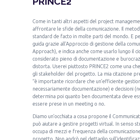
PRINCE2
Come in tanti altri aspetti del project managem
affrontare le sfide della comunicazione. Il me
standard de facto in molte parti del mondo. E pe
guida grazie all’Approccio di gestione della c
Approach), e indica anche come usarlo lungo il ci
considerato pieno di documentazione e burocrazi
distorta. Userei piuttosto PRINCE2 come una chec
gli stakeholder del progetto. La mia citazione p
“è importante ricordare che un’efficiente gestio
necessariamente documentazione) e decisioni (n
determina poi quanto ben documentata deve esse
essere prese in un meeting o no.
Diamo un’occhiata a cosa propone il Communic
può aiutare a gestire progetti virtual. In senso
occupa di mezzi e frequenza della comunicazione 
progetto. Non andrò nel dettaglio sull’identifica