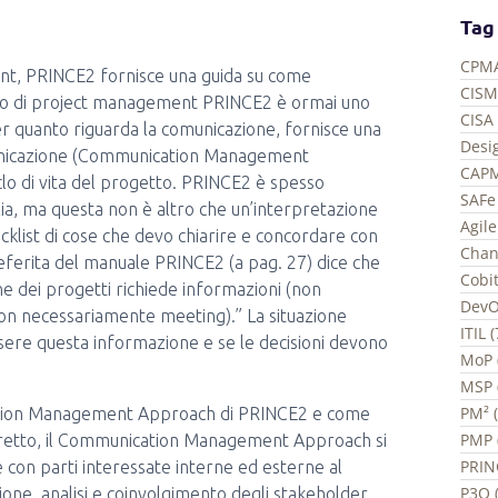
Tag
CPMA
ent, PRINCE2 fornisce una guida su come
CISM
todo di project management PRINCE2 è ormai uno
CISA 
r quanto riguarda la comunicazione, fornisce una
Desi
omunicazione (Communication Management
CAPM
clo di vita del progetto. PRINCE2 è spesso
SAFe 
a, ma questa non è altro che un’interpretazione
Agil
klist di cose che devo chiarire e concordare con
Chan
referita del manuale PRINCE2 (a pag. 27) dice che
Cobit
ne dei progetti richiede informazioni (non
DevO
on necessariamente meeting).” La situazione
ITIL 
re questa informazione e se le decisioni devono
MoP 
MSP 
PM² 
ation Management Approach di PRINCE2 e come
PMP 
 stretto, il Communication Management Approach si
PRIN
con parti interessate interne ed esterne al
P3O (
zione, analisi e coinvolgimento degli stakeholder