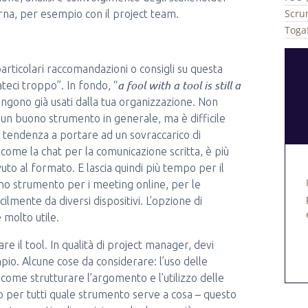
Scru
erna, per esempio con il project team.
Togaf
articolari raccomandazioni o consigli su questa
a fool with a tool is still a
teci troppo”. In fondo, “
engono già usati dalla tua organizzazione. Non
un buono strumento in generale, ma è difficile
a tendenza a portare ad un sovraccarico di
come la chat per la comunicazione scritta, è più
to al formato. E lascia quindi più tempo per il
no strumento per i meeting online, per le
lmente da diversi dispositivi. L’opzione di
 molto utile.
e il tool. In qualità di project manager, devi
pio. Alcune cose da considerare: l’uso delle
ome strutturare l’argomento e l’utilizzo delle
ro per tutti quale strumento serve a cosa – questo