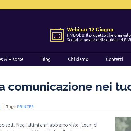
International
International
EN
EN
Webinar 12 Giugno
Webinar 12 Giugno
Belgium
Belgium
EN
EN
FR
FR
NL
NL
PMBOk 8: Il progetto che crea valo
PMBOk 8: Il progetto che crea valo
Scopri le novità della guida del PM
Scopri le novità della guida del PM
France
France
FR
FR
Italy
Italy
IT
IT
s & Risorse
s & Risorse
Blog
Blog
Chi siamo
Chi siamo
Contatti
Contatti
Luxembourg
Luxembourg
EN
EN
FR
FR
Spain
Spain
ES
ES
a comunicazione nei tuoi
Switzerland
Switzerland
DE
DE
EN
EN
FR
FR
Netherlands
Netherlands
NL
NL
t
|
Tags
:
PRINCE2
se sedi. Negli ultimi anni abbiamo visto i team di