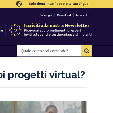
Seleziona il tuo Paese e la tua lingua
Seleziona il tuo Paese e la tua lingua
Catalogo
Catalogo
Download
Download
Newsletter
Newsletter
Iscriviti alla nostra Newsletter
Iscriviti alla nostra Newsletter
re
re
Riceverai approfondimenti di esperti,
Riceverai approfondimenti di esperti,
I
I
inviti ad eventi e testimonianze stimolanti
inviti ad eventi e testimonianze stimolanti
Quale
Quale
corso
corso
stai
stai
cercando?
cercando?
 progetti virtual?