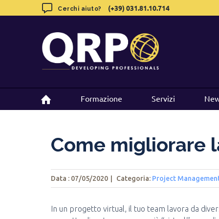
Skip
(+39) 031.81.10.714
(+39) 031.81.10.714
Cerchi aiuto?
Cerchi aiuto?
to
content
Formazione
Formazione
Servizi
Servizi
New
New
Come migliorare l
Data : 07/05/2020
|
Categoria:
Project Managemen
In un progetto virtual, il tuo team lavora da diver