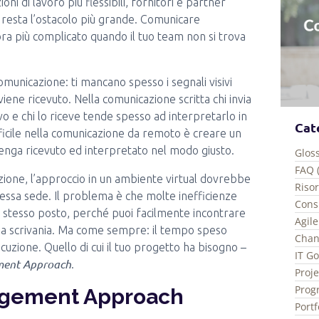
ni di lavoro più flessibili, fornitori e partner
e resta l’ostacolo più grande. Comunicare
ra più complicato quando il tuo team non si trova
 comunicazione: ti mancano spesso i segnali visivi
iene ricevuto. Nella comunicazione scritta chi invia
o e chi lo riceve tende spesso ad interpretarlo in
Cat
fficile nella comunicazione da remoto è creare un
venga ricevuto ed interpretato nel modo giusto.
Gloss
FAQ 
zione, l’approccio in un ambiente virtual dovrebbe
Riso
 stessa sede. Il problema è che molte inefficienze
Consi
 stesso posto, perché puoi facilmente incontrare
Agile
 sua scrivania. Ma come sempre: il tempo speso
Chan
zione. Quello di cui il tuo progetto ha bisogno –
IT G
ent Approach
.
Proj
Prog
agement Approach
Port