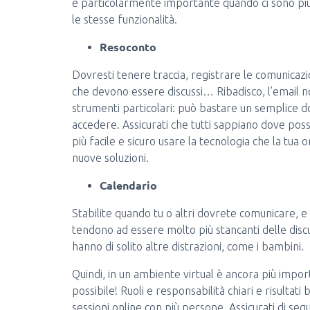
è particolarmente importante quando ci sono pi
le stesse funzionalità.
Resoconto
Dovresti tenere traccia, registrare le comunicazi
che devono essere discussi… Ribadisco, l’email 
strumenti particolari: può bastare un semplice d
accedere. Assicurati che tutti sappiano dove pos
più facile e sicuro usare la tecnologia che la tua 
nuove soluzioni.
Calendario
Stabilite quando tu o altri dovrete comunicare, e
tendono ad essere molto più stancanti delle discu
hanno di solito altre distrazioni, come i bambini.
Quindi, in un ambiente virtual è ancora più imp
possibile! Ruoli e responsabilità chiari e risultati
sessioni online con più persone. Assicurati di segu