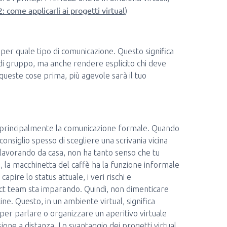
: come applicarli ai progetti virtual
)
e per quale tipo di comunicazione. Questo significa
 di gruppo, ma anche rendere esplicito chi deve
 queste cose prima, più agevole sarà il tuo
ta principalmente la comunicazione formale. Quando
consiglio spesso di scegliere una scrivania vicina
 lavorando da casa, non ha tanto senso che tu
io, la macchinetta del caffè ha la funzione informale
pire lo status attuale, i veri rischi e
ect team sta imparando. Quindi, non dimenticare
ine. Questo, in un ambiente virtual, significa
per parlare o organizzare un aperitivo virtuale
one a distanza. Lo svantaggio dei progetti virtual