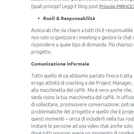
Principi PRINCE2
(quali principi? Leggi il blog post
Ruoli & Responsabilità
Assicurati che sia chiaro a tutti chi è responsabil
non solo organizzare i meeting o gestire la chat
rispondere a quale tipo di domanda. Più chiarisci
progetto.
Comunicazione informale
Tutto quello di cui abbiamo parlato finora trat
erogo attività di coaching a dei Project Manager, 
alla macchinetta del caffè. Ma è vero anche che,
sieda vicino la tua macchinetta del caffè. In uffic
di sollecitare, promuovere conversazione: potrai ca
problematiche del progetto e quello che il proj
questi momenti – cerca di includerli nella tua rout
invitare le persone ad una video chat anche solo 
dove tutti possono avere un momento di condivisi