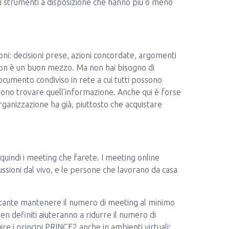
ù strumenti a disposizione che hanno più o meno
oni: decisioni prese, azioni concordate, argomenti
non è un buon mezzo. Ma non hai bisogno di
ocumento condiviso in rete a cui tutti possono
sono trovare quell’informazione. Anche qui è forse
organizzazione ha già, piuttosto che acquistare
 quindi i meeting che farete. I meeting online
ssioni dal vivo, e le persone che lavorano da casa
ortante mantenere il numero di meeting al minimo
 ben definiti aiuteranno a ridurre il numero di
ire i principi PRINCE2 anche in ambienti virtuali;