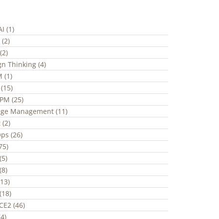
I (1)
 (2)
(2)
gn Thinking (4)
 (1)
(15)
ePM (25)
ge Management (11)
 (2)
ps (26)
(75)
(5)
(8)
(13)
(18)
CE2 (46)
4)