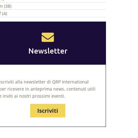
m (38)
 (4)
Newsletter
Iscriviti alla newsletter di QRP International
per ricevere in anteprima news, contenuti utili
e inviti ai nostri prossimi eventi.
Iscriviti