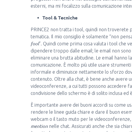
esterni, ma mi focalizzo sulla comunicazione int
Tool & Tecniche
PRINCE2 non tratta i tool, quindi non troverete p
tematica. Il mio consiglio è solamente “non pensa
fool
”. Quindi come prima cosa valuta i tool che v
dipendere troppo dalle email; le email non sono 
eliminare una brutta abitudine. Le email hanno l
comunicazione. È molto più utile usare strumenti 
informale e diminuisce nettamente lo sforzo dovu
contenuto. Oltre alla chat, è bene anche avere u
videoconferenze, a cui tutti possono accedere faci
condivisione dello schermo è di solito inclusa ed è
È importante avere dei buoni accordi su come usar
rendere le linee guida chiare e dare il buon esem
webcam o il tasto muto per le videoconferenze, c
mention
nelle chat. Assicurati anche che sia chia