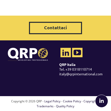
Contattaci
QRP Italia
Tel. +39 0318110714
italy@qrpinternational.com
Copyright ©
2026 QRP -
Legal Policy
-
Cookie Policy
-
Copyright &
Trademarks
-
Quality Policy