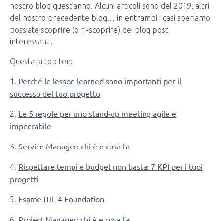
nostro blog quest’anno. Alcuni articoli sono del 2019, altri
del nostro precedente blog… in entrambi i casi speriamo
possiate scoprire (o ri-scoprire) dei blog post
interessanti.
Questa la top ten:
Perché le lesson learned sono importanti per il
1.
successo del tuo progetto
Le 5 regole per uno stand-up meeting agile e
2.
impeccabile
Service Manager: chi è e cosa fa
3.
Rispettare tempi e budget non basta: 7 KPI per i tuoi
4.
progetti
Esame ITIL 4 Foundation
5.
Project Manager: chi è e cosa fa
6.