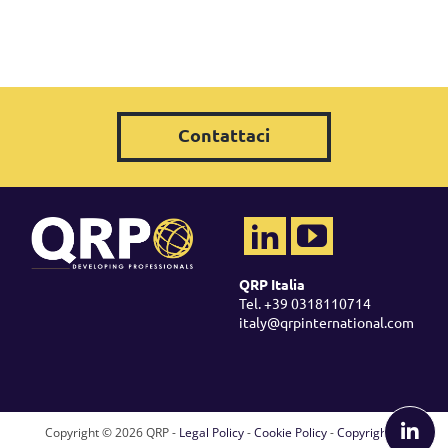
Contattaci
QRP Italia
Tel. +39 0318110714
italy@qrpinternational.com
Copyright ©
2026 QRP -
Legal Policy
-
Cookie Policy
-
Copyright &