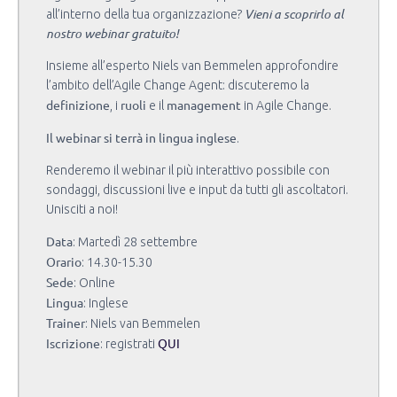
Vieni a scoprirlo al
all’interno della tua organizzazione?
nostro webinar gratuito!
Insieme all’esperto Niels van Bemmelen approfondire
l’ambito dell’Agile Change Agent: discuteremo la
definizione
ruoli
management
, i
e il
in Agile Change.
Il webinar si terrà in lingua inglese
.
Renderemo il webinar il più interattivo possibile con
sondaggi, discussioni live e input da tutti gli ascoltatori.
Unisciti a noi!
Data
: Martedì 28 settembre
Orario
: 14.30-15.30
Sede
: Online
Lingua
: Inglese
Trainer
: Niels van Bemmelen
Iscrizione
QUI
: registrati