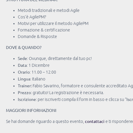
Metodi tradizionali e metodi Agile
Cos’è AgilePM?
Motivi per utilizzare il metodo AgilePM
Formazione & certificazione
Domande & Risposte
DOVE & QUANDO?
Sede
: Ovunque, direttamente dal tuo pc!
Data
: 1 Dicembre
Orario
: 11.00 – 12.00
Lingua
: Italiano
Trainer:
Fabio Savarino, formatore e consulente accreditato Agi
Prezzo
: gratuito! La registrazione è necessaria.
Iscrizione
Isc
: per iscriverti compila il form in basso e clicca su “
MAGGIORI INFORMAZIONI
contattaci
Se hai domande riguardo a questo evento,
e ti rispondere