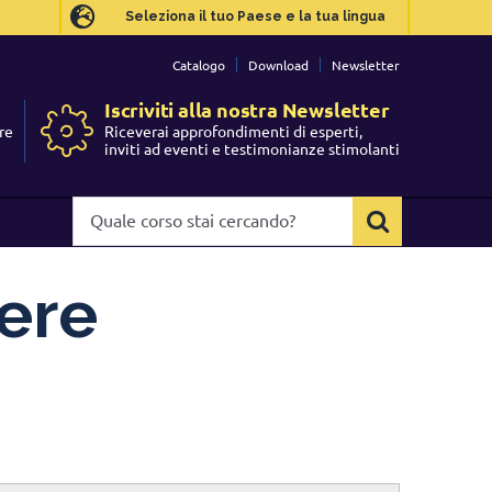
Seleziona il tuo Paese e la tua lingua
Seleziona il tuo Paese e la tua lingua
Catalogo
Catalogo
Download
Download
Newsletter
Newsletter
Iscriviti alla nostra Newsletter
Iscriviti alla nostra Newsletter
re
re
Riceverai approfondimenti di esperti,
Riceverai approfondimenti di esperti,
I
I
inviti ad eventi e testimonianze stimolanti
inviti ad eventi e testimonianze stimolanti
Quale
Quale
corso
corso
stai
stai
cercando?
cercando?
iere