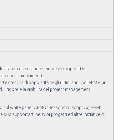
gile stanno diventando sempre più popolari in
asso con i cambiamenti.
te crescita di popolarità negli ultimi anni. AgilePM è un
il rigore e la visibilità del project management
ato sul white paper APMG “Reasons to adopt AgilePM”,
uò supportarti nei tuoi progetti ed altre iniziative di