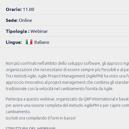
Orario:
11.00
Sede:
Online
Tipologia :
Webinar
Lingua:
Italiano
Non più confinati nell’ambito dello sviluppo software, gli approcci A
organizzazioni che necessitano di essere sempre più flessibili e al p
Tra i metodi Agile, Agile Project Management (AgilePM) ha visto una for
approccio innovativo al project management che combina gli standard, 
tradizionale con la velocità nel cambiamento fornita da Agile.
Partecipa a questo webinar, organizzato da QRP International e bas
per avere una visione completa del metodo AgilePM e per capire come p
cambiamento.
Iscriviti ora compilando il form in basso!
STRUTTURA DEL WEBINAR: