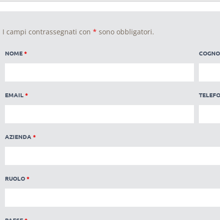
I campi contrassegnati con
*
sono obbligatori.
NOME
*
COGN
EMAIL
*
TELEF
AZIENDA
*
RUOLO
*