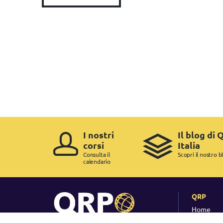
I nostri
Il blog di
corsi
Italia
Consulta il
Scopri il nostro b
calendario
QRP
Home
Formazio