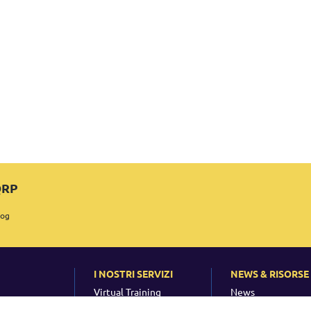
 QRP
log
I NOSTRI SERVIZI
NEWS & RISORSE
Virtual Training
News
ne
Corsi in Aula
Eventi